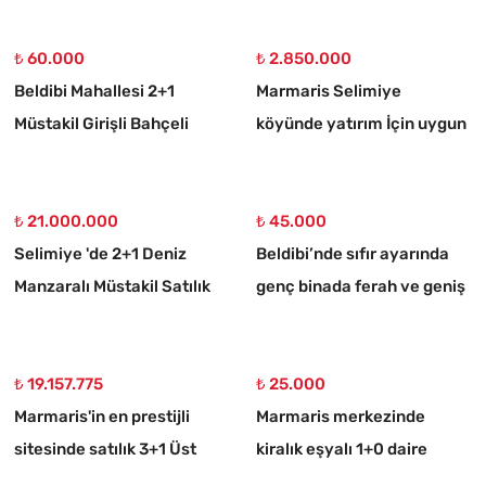
Villa
₺ 60.000
₺ 2.850.000
Beldibi Mahallesi 2+1
Marmaris Selimiye
Müstakil Girişli Bahçeli
köyünde yatırım İçin uygun
Eşyalı Kiralık Daire
773 m2 satılık tarla
₺ 21.000.000
₺ 45.000
Selimiye 'de 2+1 Deniz
Beldibi’nde sıfır ayarında
Manzaralı Müstakil Satılık
genç binada ferah ve geniş
Taş Ev
3+1 kiralık daire
₺ 19.157.775
₺ 25.000
Marmaris'in en prestijli
Marmaris merkezinde
sitesinde satılık 3+1 Üst
kiralık eşyalı 1+0 daire
dubleks daire