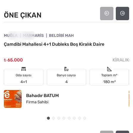
ÖNE ÇIKAN
4890-1009
MUĞLA
ÖNE ÇIKAN
MARMARIS
BELDIBI MAH
M
Çamdibi Mahallesi 4+1 Dubleks Boş Kiralık Daire

D
₺ 65.000
KIRALIK
₺
Oda sayısı
Banyo sayısı
Toplam m²
4+1
4
180 m²
Bahadır BATUM
Firma Sahibi