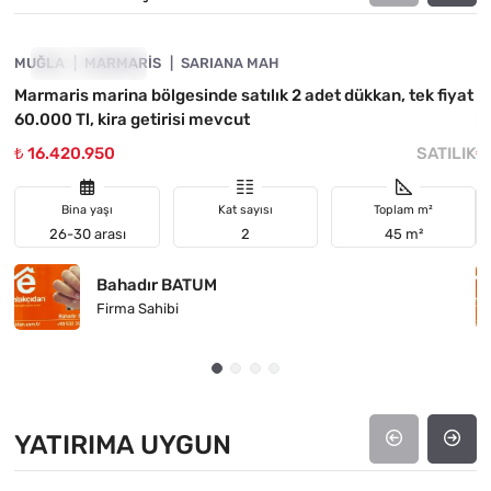
MUĞLA
FIYATI DÜŞTÜ
MARMARIS
SARIANA MAH
M
Marmaris marina bölgesinde satılık 2 adet dükkan, tek fiyat
M
60.000 Tl, kira getirisi mevcut
m
₺ 16.420.950
SATILIK
₺
Bina yaşı
Kat sayısı
Toplam m²
26-30 arası
2
45 m²
Bahadır BATUM
Firma Sahibi
YATIRIMA UYGUN
4890-1024