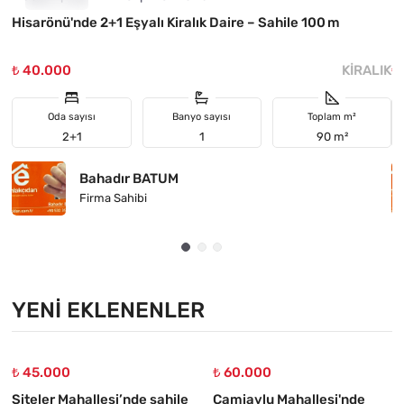
Hisarönü'nde 2+1 Eşyalı Kiralık Daire – Sahile 100 m
M
₺ 40.000
KIRALIK
₺
Oda sayısı
Banyo sayısı
Toplam m²
2+1
1
90 m²
Bahadır BATUM
Firma Sahibi
YENI EKLENENLER
₺ 45.000
₺ 60.000
Siteler Mahallesi’nde sahile
Camiavlu Mahallesi'nde