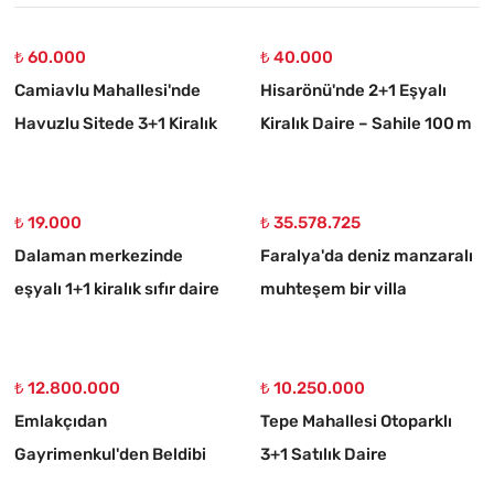
₺ 60.000
₺ 40.000
Camiavlu Mahallesi'nde
Hisarönü'nde 2+1 Eşyalı
Havuzlu Sitede 3+1 Kiralık
Kiralık Daire – Sahile 100 m
Daire
₺ 19.000
₺ 35.578.725
Dalaman merkezinde
Faralya'da deniz manzaralı
eşyalı 1+1 kiralık sıfır daire
muhteşem bir villa
₺ 12.800.000
₺ 10.250.000
Emlakçıdan
Tepe Mahallesi Otoparklı
Gayrimenkul'den Beldibi
3+1 Satılık Daire
Satılık 3+1 Müstakil Tripleks