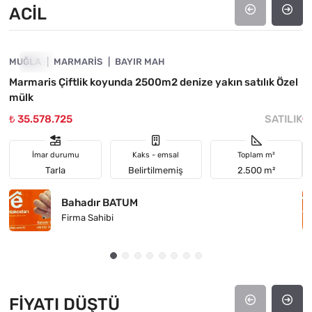
ACIL
4890-1037
MUĞLA
ACIL
MARMARIS
BAYIR MAH
M
Marmaris Çiftlik koyunda 2500m2 denize yakın satılık Özel
B
mülk
₺ 35.578.725
SATILIK
₺
İmar durumu
Kaks - emsal
Toplam m²
Tarla
Belirtilmemiş
2.500 m²
Bahadır BATUM
Firma Sahibi
FIYATI DÜŞTÜ
4890-1047