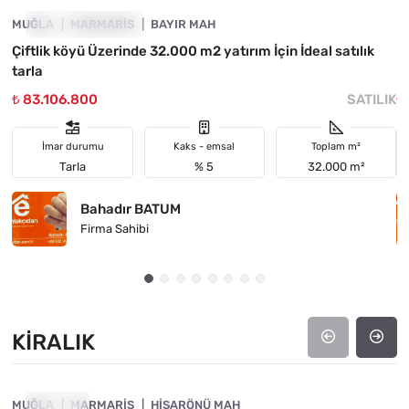
MUĞLA
YATIRIMA UYGUN
MARMARIS
BAYIR MAH
M
Çiftlik köyü Üzerinde 32.000 m2 yatırım İçin İdeal satılık
M
tarla
₺ 83.106.800
SATILIK
₺
İmar durumu
Kaks - emsal
Toplam m²
Tarla
% 5
32.000 m²
Bahadır BATUM
Firma Sahibi
KIRALIK
4890-1053
MUĞLA
KIRALIK
MARMARIS
HISARÖNÜ MAH
M