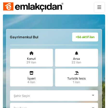
Gayrimenkul Bul
56 aktif ilan
Konut
Arsa
29 ilan
22 ilan
İşyeri
Turistik tesis
4 ilan
1 ilan