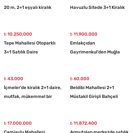
20 m, 2+1 eşyalı kiralık
Havuzlu Sitede 3+1 Kiralık
daire
Daire
₺ 10.250.000
₺ 11.900.000
Tepe Mahallesi Otoparklı
Emlakçıdan
3+1 Satılık Daire
Gayrimenkul'den Muğla
Ortaköy 750 M2 10/20
İmarlı Arsa
₺ 43.000
₺ 60.000
İçmeler'de kiralık 2+1 daire,
Beldibi Mahallesi 2+1
mutfak, mükemmel bir
Müstakil Girişli Bahçeli
daire
Eşyalı Kiralık Daire
₺ 17.000.000
₺ 11.872.400
Camiavlu Mahallesi
Armutalan merkezde satılık