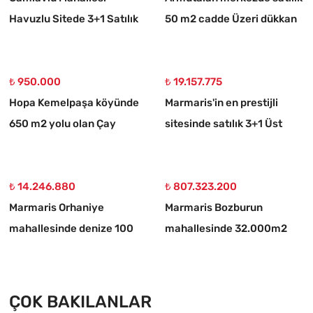
Havuzlu Sitede 3+1 Satılık
50 m2 cadde Üzeri dükkan
Daire
₺ 950.000
₺ 19.157.775
Hopa Kemelpaşa köyünde
Marmaris'in en prestijli
650 m2 yolu olan Çay
sitesinde satılık 3+1 Üst
bahçesi
dubleks daire
₺ 14.246.880
₺ 807.323.200
Marmaris Orhaniye
Marmaris Bozburun
mahallesinde denize 100
mahallesinde 32.000m2
metre müstakil 1250 m2
arsa Üzerinde İsimleri
acil satılık tarla
alınmış yat Çekek yeri
ÇOK BAKILANLAR