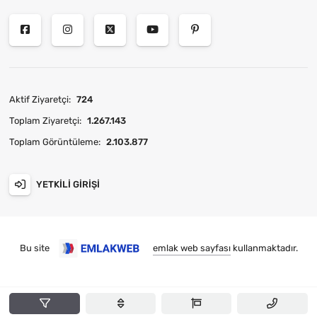
Aktif Ziyaretçi:
724
Toplam Ziyaretçi:
1.267.143
Toplam Görüntüleme:
2.103.877
YETKILI GIRIŞI
Bu site
emlak web sayfası
kullanmaktadır.