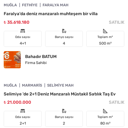
MUĞLA
YATIRIMA UYGUN
FETHIYE
FARALYA MAH
Faralya'da deniz manzaralı muhteşem bir villa
₺ 35.618.180
SATILIK
Oda sayısı
Banyo sayısı
Toplam m²
4+1
4
500 m²
Bahadır BATUM
Firma Sahibi
4890-1010
MUĞLA
ÖNE ÇIKAN
MARMARIS
SELIMIYE MAH
Selimiye 'de 2+1 Deniz Manzaralı Müstakil Satılık Taş Ev
₺ 21.000.000
SATILIK
Oda sayısı
Banyo sayısı
Toplam m²
2+1
2
80 m²