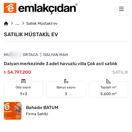
Satılık Müstakil ev
SATILIK MÜSTAKIL EV
4890-1027
MUĞLA
ACIL
ORTACA
DALYAN MAH
Dalyan merkezinde 3 adet havuzlu villa Çok acil satılık
₺ 54.797.200
SATILIK
Oda sayısı
Banyo sayısı
Toplam m²
9+3
3
5.600 m²
Bahadır BATUM
Firma Sahibi
4890-1022