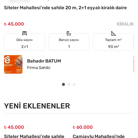
Siteler Mahallesi’nde sahile 20 m, 2+1 eşyalı kiralık daire
H
₺ 45.000
KIRALIK
₺
Oda sayısı
Banyo sayısı
Toplam m²
2+1
1
90 m²
Bahadır BATUM
Firma Sahibi
YENI EKLENENLER
₺ 45.000
₺ 60.000
Siteler Mahallesi’nde sahile
Camiavlu Mahallesi'nde