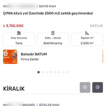
MUĞLA
YATIRIMA UYGUN
MARMARIS
BAYIR MAH
M
Çiftlik köyü yol Üzerinde 2500 m2 satılık gayrimenkul
F
₺ 3.750.000
SATILIK
₺
İmar durumu
Kaks - emsal
Toplam m²
Tarla
Belirtilmemiş
2.500 m²
Bahadır BATUM
Firma Sahibi
KIRALIK
4890-1063
MUĞLA
KIRALIK
MARMARIS
SITELER MAH
M