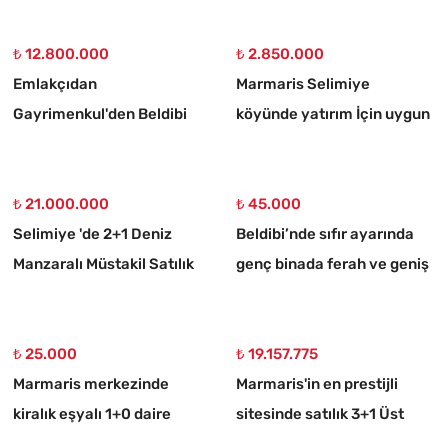
₺ 12.800.000
₺ 2.850.000
Emlakçıdan
Marmaris Selimiye
Gayrimenkul'den Beldibi
köyünde yatırım İçin uygun
Satılık 3+1 Müstakil Tripleks
773 m2 satılık tarla
Villa
₺ 21.000.000
₺ 45.000
Selimiye 'de 2+1 Deniz
Beldibi’nde sıfır ayarında
Manzaralı Müstakil Satılık
genç binada ferah ve geniş
Taş Ev
3+1 kiralık daire
₺ 25.000
₺ 19.157.775
Marmaris merkezinde
Marmaris'in en prestijli
kiralık eşyalı 1+0 daire
sitesinde satılık 3+1 Üst
dubleks daire