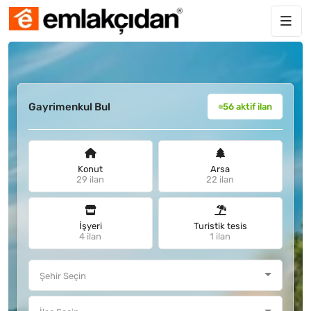
Gayrimenkul Bul
56 aktif ilan
Konut
Arsa
29 ilan
22 ilan
İşyeri
Turistik tesis
4 ilan
1 ilan