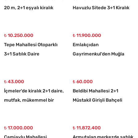
20 m, 2+1 eşyalı kiralık
Havuzlu Sitede 3+1 Kiralık
daire
Daire
₺ 10.250.000
₺ 11.900.000
Tepe Mahallesi Otoparklı
Emlakçıdan
3+1 Satılık Daire
Gayrimenkul'den Muğla
Ortaköy 750 M2 10/20
İmarlı Arsa
₺ 43.000
₺ 60.000
İçmeler'de kiralık 2+1 daire,
Beldibi Mahallesi 2+1
mutfak, mükemmel bir
Müstakil Girişli Bahçeli
daire
Eşyalı Kiralık Daire
₺ 17.000.000
₺ 11.872.400
Camiavlu Mahallesi
Armutalan merkezde satılık