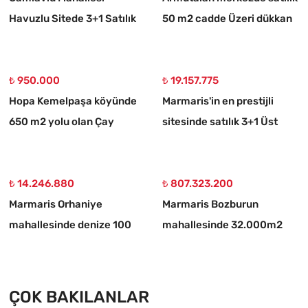
Havuzlu Sitede 3+1 Satılık
50 m2 cadde Üzeri dükkan
Daire
₺ 950.000
₺ 19.157.775
Hopa Kemelpaşa köyünde
Marmaris'in en prestijli
650 m2 yolu olan Çay
sitesinde satılık 3+1 Üst
bahçesi
dubleks daire
₺ 14.246.880
₺ 807.323.200
Marmaris Orhaniye
Marmaris Bozburun
mahallesinde denize 100
mahallesinde 32.000m2
metre müstakil 1250 m2
arsa Üzerinde İsimleri
acil satılık tarla
alınmış yat Çekek yeri
ÇOK BAKILANLAR