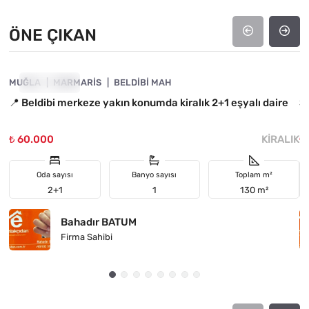
ÖNE ÇIKAN
4890-1050
MUĞLA
ÖNE ÇIKAN
MARMARIS
BELDIBI MAH
M
📍 Beldibi merkeze yakın konumda kiralık 2+1 eşyalı daire
S
₺ 60.000
KIRALIK
₺
Oda sayısı
Banyo sayısı
Toplam m²
2+1
1
130 m²
Bahadır BATUM
Firma Sahibi