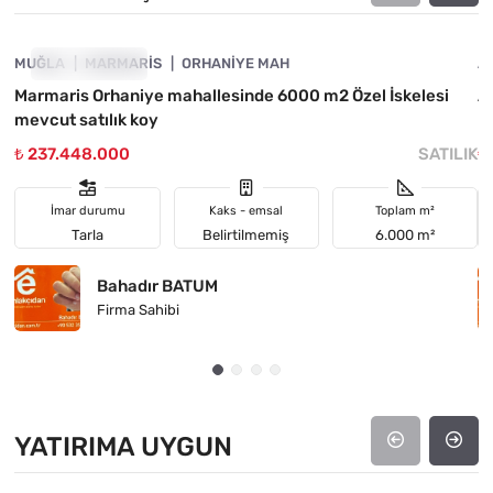
MUĞLA
FIYATI DÜŞTÜ
MARMARIS
ORHANIYE MAH
A
Marmaris Orhaniye mahallesinde 6000 m2 Özel İskelesi
Ay
mevcut satılık koy
₺ 237.448.000
SATILIK
₺
İmar durumu
Kaks - emsal
Toplam m²
Tarla
Belirtilmemiş
6.000 m²
Bahadır BATUM
Firma Sahibi
YATIRIMA UYGUN
4890-1025