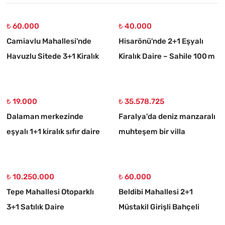
₺ 60.000
₺ 40.000
Camiavlu Mahallesi'nde
Hisarönü'nde 2+1 Eşyalı
Havuzlu Sitede 3+1 Kiralık
Kiralık Daire – Sahile 100 m
Daire
₺ 19.000
₺ 35.578.725
Dalaman merkezinde
Faralya'da deniz manzaralı
eşyalı 1+1 kiralık sıfır daire
muhteşem bir villa
₺ 10.250.000
₺ 60.000
Tepe Mahallesi Otoparklı
Beldibi Mahallesi 2+1
3+1 Satılık Daire
Müstakil Girişli Bahçeli
Eşyalı Kiralık Daire