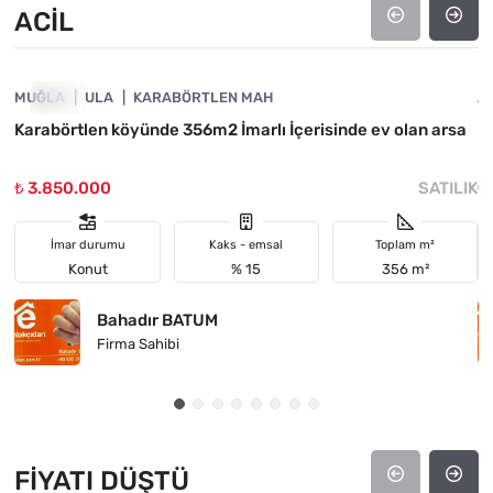
ACIL
4890-1019
MUĞLA
ACIL
ULA
KARABÖRTLEN MAH
A
Karabörtlen köyünde 356m2 İmarlı İçerisinde ev olan arsa
H
₺ 3.850.000
SATILIK
₺
İmar durumu
Kaks - emsal
Toplam m²
Konut
% 15
356 m²
Bahadır BATUM
Firma Sahibi
FIYATI DÜŞTÜ
4890-1046