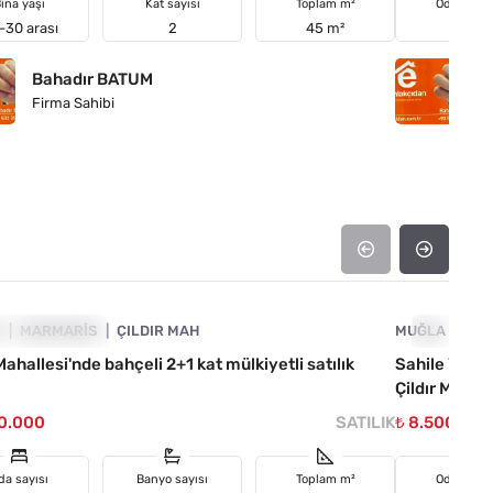
ina yaşı
Kat sayısı
Toplam m²
Oda sayıs
-30 arası
2
45 m²
7+3
Bahadır BATUM
B
Firma Sahibi
Fi
4890-1051
A
TIRIMA UYGUN
MARMARIS
ÇILDIR MAH
MUĞLA
YATIRIMA
MA
 Mahallesi'nde bahçeli 2+1 kat mülkiyetli satılık
Sahile Yakın 
Çildır Mahall
00.000
SATILIK
₺ 8.500.00
da sayısı
Banyo sayısı
Toplam m²
Oda sayıs