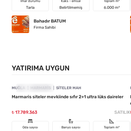
İmar durumu
Kaks - emsal
Toplam m²
Tarla
Belirtilmemiş
6.000 m²
Bahadır BATUM
Firma Sahibi
YATIRIMA UYGUN
4890-1044
MUĞLA
YATIRIMA UYGUN
MARMARIS
SITELER MAH
Marmaris siteler mevkiinde sıfır 2+1 ultra lüks daireler
₺ 17.789.363
SATILIK
Oda sayısı
Banyo sayısı
Toplam m²