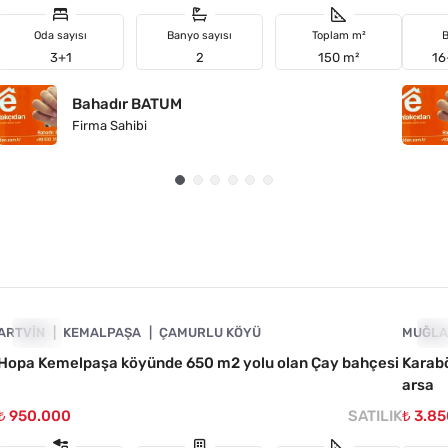
Oda sayısı
Banyo sayısı
Toplam m²
B
3+1
2
150 m²
16
Bahadır BATUM
Firma Sahibi
4890-1058
ARTVIN
ACIL
KEMALPAŞA
ÇAMURLU KÖYÜ
MUĞL
AC
Hopa Kemelpaşa köyünde 650 m2 yolu olan Çay bahçesi
Karabö
arsa
₺ 950.000
SATILIK
₺ 3.8