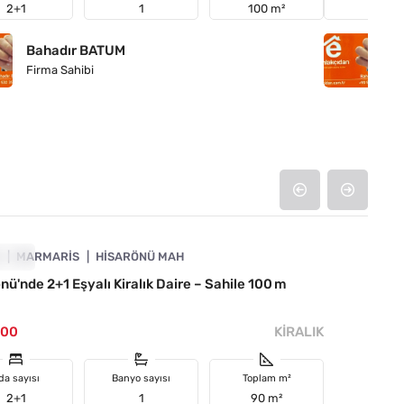
2+1
1
100 m²
2+1
Bahadır BATUM
B
Firma Sahibi
Fi
4890-1053
A
RALIK
MARMARIS
HISARÖNÜ MAH
nü'nde 2+1 Eşyalı Kiralık Daire – Sahile 100 m
000
KIRALIK
da sayısı
Banyo sayısı
Toplam m²
2+1
1
90 m²