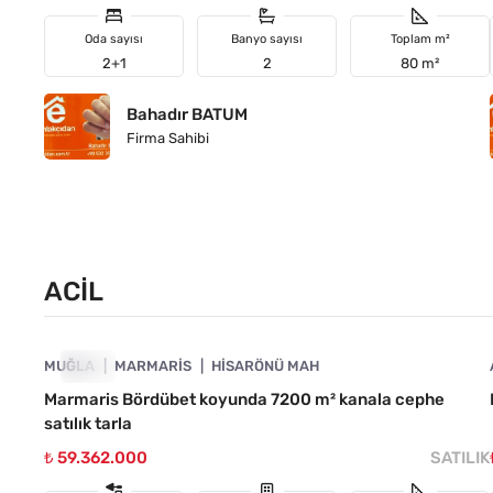
Oda sayısı
Banyo sayısı
Toplam m²
2+1
2
80 m²
Bahadır BATUM
Firma Sahibi
ACIL
4890-1021
MUĞLA
ACIL
MARMARIS
HISARÖNÜ MAH
Marmaris Bördübet koyunda 7200 m² kanala cephe
satılık tarla
₺ 59.362.000
SATILIK