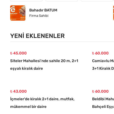
Bahadır BATUM
Firma Sahibi
YENI EKLENENLER
₺ 45.000
₺ 60.000
Siteler Mahallesi’nde sahile 20 m, 2+1
Camiavlu Ma
eşyalı kiralık daire
3+1 Kiralık 
₺ 43.000
₺ 60.000
İçmeler'de kiralık 2+1 daire, mutfak,
Beldibi Maha
mükemmel bir daire
Bahçeli Eşya