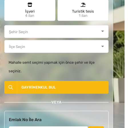
İşyeri
Turistik tesis
4 ilan
1 ilan
Mahalle semt seçimi yapmak için önce şehir ve ilçe
seçiniz.
GAYRIMENKUL BUL
VEYA
Emlak No İle Ara