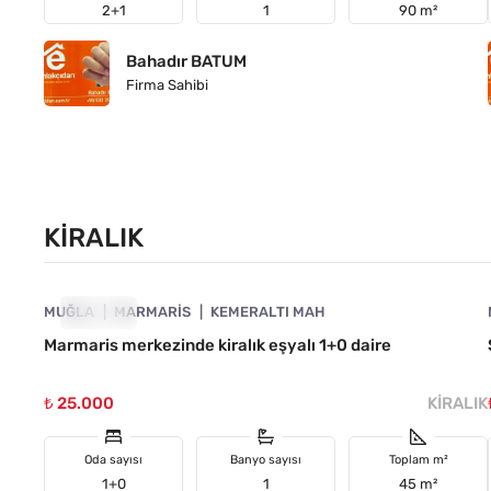
2+1
1
90 m²
Bahadır BATUM
Firma Sahibi
KIRALIK
4890-1017
MUĞLA
KIRALIK
MARMARIS
KEMERALTI MAH
Marmaris merkezinde kiralık eşyalı 1+0 daire
₺ 25.000
KIRALIK
Oda sayısı
Banyo sayısı
Toplam m²
1+0
1
45 m²