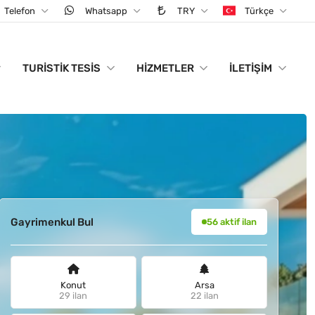
Telefon
Whatsapp
TRY
Türkçe
TURISTIK TESIS
HIZMETLER
İLETIŞIM
Gayrimenkul Bul
56 aktif ilan
Konut
Arsa
29 ilan
22 ilan