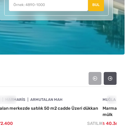
BUL
4890-1059
A
E ÇIKAN
MARMARIS
ARMUTALAN MAH
MUĞLA
ÖNE ÇIKA
MA
alan merkezde satılık 50 m2 cadde Üzeri dükkan
Marmaris Or
mülk
72.400
SATILIK
₺ 40.366.16