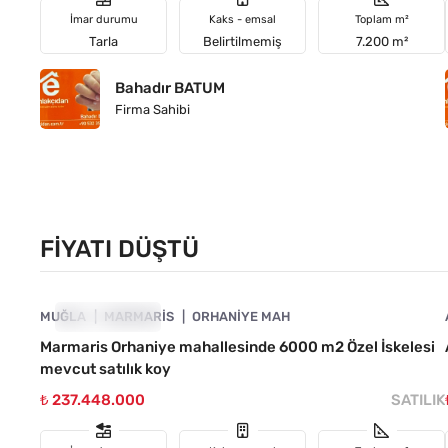
İmar durumu
Kaks - emsal
Toplam m²
Tarla
Belirtilmemiş
7.200 m²
Bahadır BATUM
Firma Sahibi
FIYATI DÜŞTÜ
4890-1046
MUĞLA
FIYATI DÜŞTÜ
MARMARIS
ORHANIYE MAH
Marmaris Orhaniye mahallesinde 6000 m2 Özel İskelesi
mevcut satılık koy
₺ 237.448.000
SATILIK