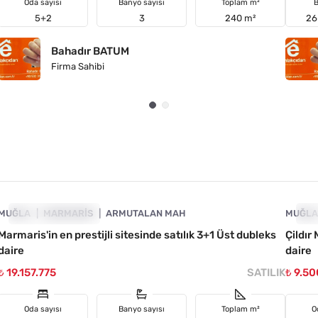
Oda sayısı
Banyo sayısı
Toplam m²
B
5+2
3
240 m²
26
Bahadır BATUM
Firma Sahibi
4890-1057
MUĞLA
YATIRIMA UYGUN
MARMARIS
ARMUTALAN MAH
MUĞL
YA
Marmaris'in en prestijli sitesinde satılık 3+1 Üst dubleks
Çildır
daire
daire
₺ 19.157.775
SATILIK
₺ 9.5
Oda sayısı
Banyo sayısı
Toplam m²
O