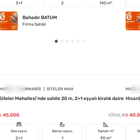
3+1
2
140 m²
Bahadır BATUM
Firma Sahibi
4890-1063
MUĞLA
KIRALIK
MARMARIS
SITELER MAH
MUĞL
KI
Siteler Mahallesi’nde sahile 20 m, 2+1 eşyalı kiralık daire
Hisarö
₺ 45.000
KIRALIK
₺ 40.
Oda sayısı
Banyo sayısı
Toplam m²
O
2+1
1
90 m²