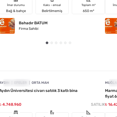
İmar durumu
Kaks - emsal
Toplam m²
İm
Bağ & bahçe
Belirtilmemiş
650 m²
Bahadır BATUM
Firma Sahibi
4890-1045
AYDIN
FIYATI DÜŞTÜ
EFELER
ORTA MAH
MUĞL
FI
Aydın Üniversitesi civarı satılık 3 katlı bina
Marmar
fiyat 
₺ 4.748.960
SATILIK
₺ 16.