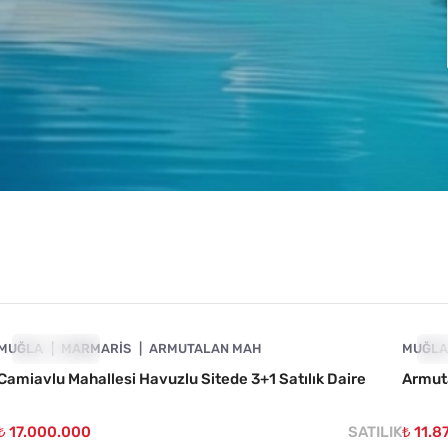
4890-1060
MUĞLA
ÖNE ÇIKAN
MARMARIS
ARMUTALAN MAH
MUĞL
ÖN
Camiavlu Mahallesi Havuzlu Sitede 3+1 Satılık Daire
Armut
₺ 17.000.000
SATILIK
₺ 11.8