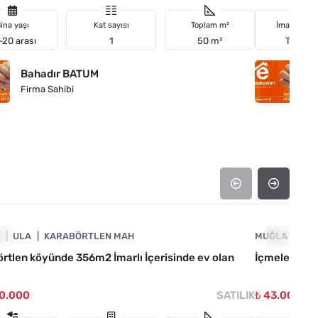
ina yaşı
Kat sayısı
Toplam m²
İmar duru
-20 arası
1
50 m²
Turizm
Bahadır BATUM
B
Firma Sahibi
Fi
4890-1019
A
IL
ULA
KARABÖRTLEN MAH
MUĞLA
ACIL
MA
rtlen köyünde 356m2 İmarlı İçerisinde ev olan
İçmeler'de k
50.000
SATILIK
₺ 43.000