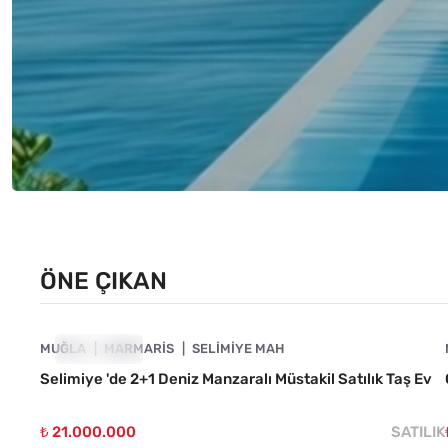
ÖNE ÇIKAN
4890-1010
MUĞLA
ÖNE ÇIKAN
MARMARIS
SELIMIYE MAH
Selimiye 'de 2+1 Deniz Manzaralı Müstakil Satılık Taş Ev
₺ 21.000.000
SATILIK