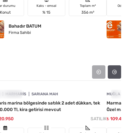
ar durumu
Kaks - emsal
Toplam m²
Oda sayıs
Konut
% 15
356 m²
2+1
Bahadır BATUM
B
Firma Sahibi
Fi
4890-1047
A
YATI DÜŞTÜ
MARMARIS
SARIANA MAH
MUĞLA
FIYATI D
MA
is marina bölgesinde satılık 2 adet dükkan, tek
Marmaris S
60.000 Tl, kira getirisi mevcut
Özel malika
420.950
SATILIK
₺ 109.473.0