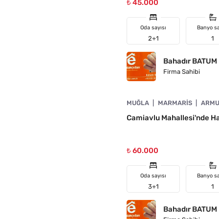
₺ 45.000
Oda sayısı
Banyo sa
2+1
1
Bahadır BATUM
Firma Sahibi
4890-1013
MUĞLA
MARMARIS
ARMU
N
Camiavlu Mahallesi'nde Hav
₺ 60.000
Oda sayısı
Banyo sa
3+1
1
Bahadır BATUM