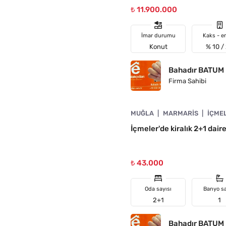
₺ 11.900.000
İmar durumu
Kaks - e
Konut
% 10 /
Bahadır BATUM
Firma Sahibi
4890-1020
MUĞLA
MARMARIS
İÇME
İçmeler'de kiralık 2+1 dai
₺ 43.000
Oda sayısı
Banyo sa
2+1
1
Bahadır BATUM