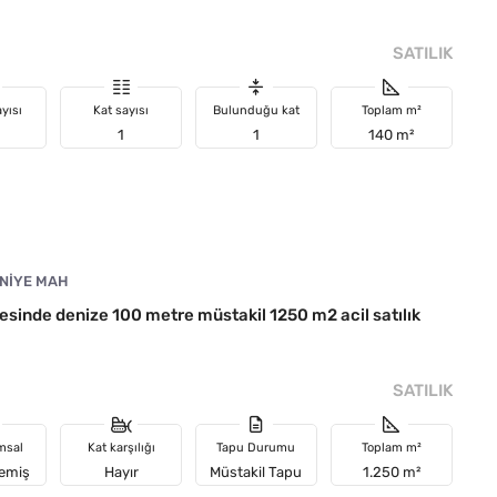
SATILIK
yısı
Kat sayısı
Bulunduğu kat
Toplam m²
1
1
140 m²
NIYE MAH
sinde denize 100 metre müstakil 1250 m2 acil satılık
SATILIK
msal
Kat karşılığı
Tapu Durumu
Toplam m²
memiş
Hayır
Müstakil Tapu
1.250 m²