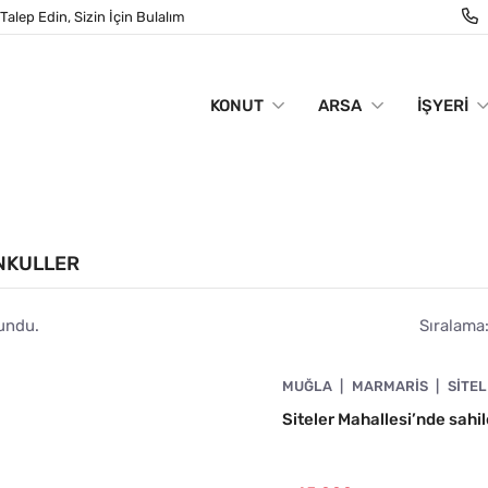
Talep Edin, Sizin İçin Bulalım
KONUT
ARSA
İŞYERI
NKULLER
lundu.
Sıralama
4890-1063
MUĞLA
MARMARIS
SITE
Siteler Mahallesi’nde sahil