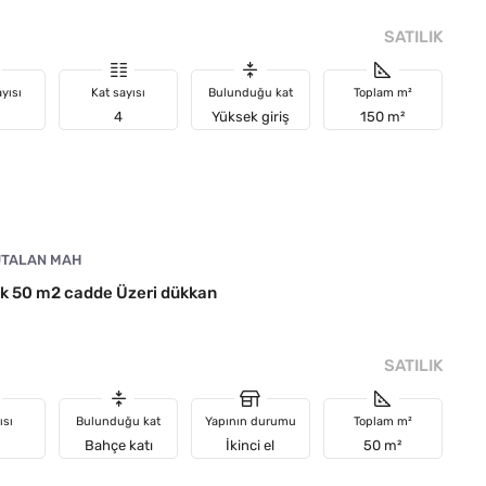
SATILIK
yısı
Kat sayısı
Bulunduğu kat
Toplam m²
4
Yüksek giriş
150 m²
TALAN MAH
ık 50 m2 cadde Üzeri dükkan
SATILIK
ısı
Bulunduğu kat
Yapının durumu
Toplam m²
Bahçe katı
İkinci el
50 m²