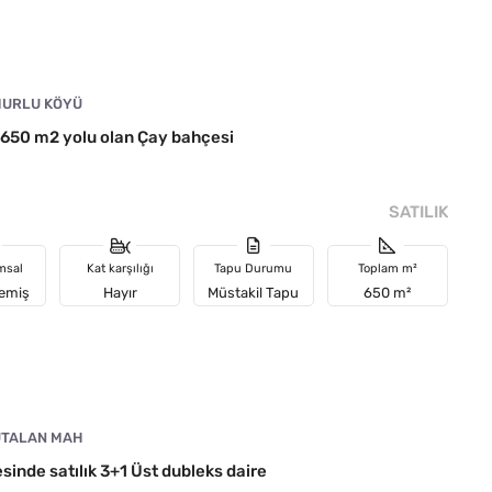
URLU KÖYÜ
50 m2 yolu olan Çay bahçesi
SATILIK
msal
Kat karşılığı
Tapu Durumu
Toplam m²
memiş
Hayır
Müstakil Tapu
650 m²
TALAN MAH
esinde satılık 3+1 Üst dubleks daire