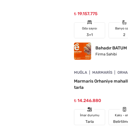
₺ 19.157.775
Oda sayısı
Banyo sa
3+1
2
Bahadır BATUM
Firma Sahibi
4890-1056
MUĞLA
MARMARIS
ORHA
Marmaris Orhaniye mahalle
tarla
₺ 14.246.880
İmar durumu
Kaks - e
Tarla
Belirtil