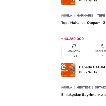
Firma Sahibi
4890-1062
MUĞLA
MARMARIS
TEPE
N
Tepe Mahallesi Otoparklı 3+
₺ 10.250.000
Oda sayısı
Banyo sa
3+1
1
Bahadır BATUM
Firma Sahibi
4890-1005
MUĞLA
MENTEŞE
ORTAK
A UYGUN
Emlakçıdan Gayrimenkul'd