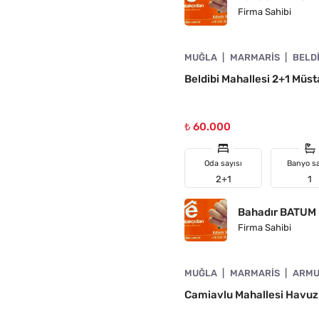
Firma Sahibi
4890-1006
MUĞLA
MARMARIS
BELD
N
Beldibi Mahallesi 2+1 Müstak
₺ 60.000
Oda sayısı
Banyo sa
2+1
1
Bahadır BATUM
Firma Sahibi
4890-1060
MUĞLA
MARMARIS
ARMU
N
Camiavlu Mahallesi Havuzlu