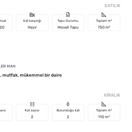
SATILIK
msal
Kat karşılığı
Tapu Durumu
Toplam m²
 20
Hayır
Hisseli Tapu
750 m²
LER MAH
re, mutfak, mükemmel bir daire
KIRALIK
yısı
Kat sayısı
Bulunduğu kat
Toplam m²
2
2
110 m²