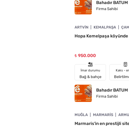
Bahadır BATUM
Firma Sahibi
4890-1058
ARTVIN
KEMALPAŞA
ÇAM
Hopa Kemelpaşa köyünde 6
₺ 950.000
İmar durumu
Kaks - e
Bağ & bahçe
Belirtil
Bahadır BATUM
Firma Sahibi
4890-1057
MUĞLA
MARMARIS
ARMU
A UYGUN
Marmaris'in en prestijli sit