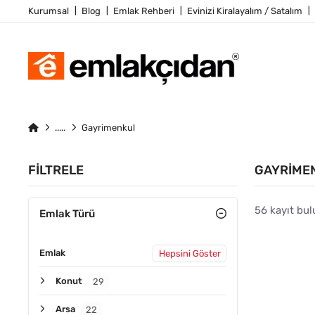
Kurumsal
Blog
Emlak Rehberi
Evinizi Kiralayalım / Satalım
Gayrimenkul
FILTRELE
GAYRIME
56 kayıt bu
Emlak Türü
Emlak
Hepsini Göster
KIRALIK
Konut
29
Arsa
22