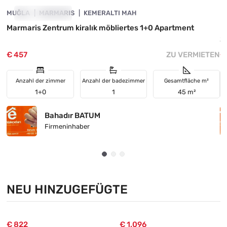
MUĞLA
ZU VERMIETEN
MARMARIS
KEMERALTI MAH
M
Marmaris Zentrum kiralık möbliertes 1+0 Apartment
I
2
€ 457
ZU VERMIETEN
€
Anzahl der zimmer
Anzahl der badezimmer
Gesamtfläche m²
1+0
1
45 m²
Bahadır BATUM
Firmeninhaber
NEU HINZUGEFÜGTE
€ 822
€ 1.096