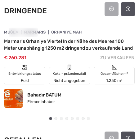
DRINGENDE
4890-1056
MUĞLA
DRINGENDE
MARMARIS
ORHANIYE MAH
M
Marmaris Orhaniye Viertel In der Nähe des Meeres 100
M
Meter unabhängig 1250 m2 dringend zu verkaufende Land
k
€ 260.281
ZU VERKAUFEN
€
Entwicklungsstatus
Kaks - präzedenzfall
Gesamtfläche m²
Feld
Nicht angegeben
1.250 m²
Bahadır BATUM
Firmeninhaber