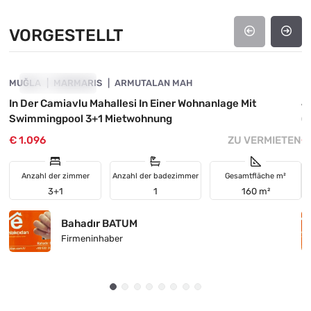
VORGESTELLT
4890-1013
MUĞLA
VORGESTELLT
MARMARIS
ARMUTALAN MAH
M
In Der Camiavlu Mahallesi In Einer Wohnanlage Mit
4
Swimmingpool 3+1 Mietwohnung
(f
€ 1.096
ZU VERMIETEN
€
Anzahl der zimmer
Anzahl der badezimmer
Gesamtfläche m²
3+1
1
160 m²
Bahadır BATUM
Firmeninhaber