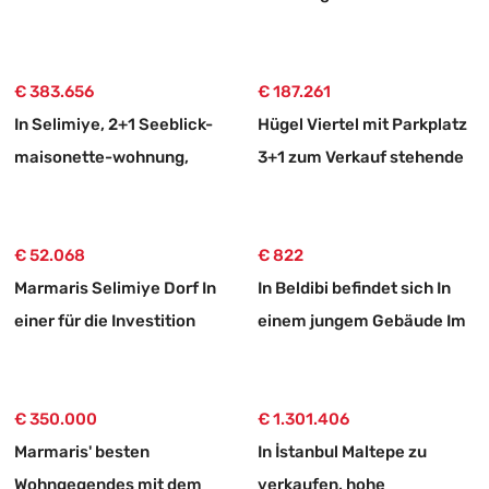
Vermieten, Mit Separatem
Eingang Und Garten.
€ 383.656
€ 187.261
In Selimiye, 2+1 Seeblick-
Hügel Viertel mit Parkplatz
maisonette-wohnung,
3+1 zum Verkauf stehende
Freistehendes Haus Aus
Wohnung
Stein Zum Verkauf
€ 52.068
€ 822
Marmaris Selimiye Dorf In
In Beldibi befindet sich In
einer für die Investition
einem jungem Gebäude Im
geeigneten 773 m2 großen
Zustand null eine luftige
verkaufsbaren Fläche Land
und große 3+1
€ 350.000
Mietwohnung
€ 1.301.406
Marmaris' besten
In İstanbul Maltepe zu
Wohngegendes mit dem
verkaufen, hohe