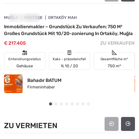
MUĞLA
INVESTITION
MENTEŞE
ORTAKÖY MAH
M
Immobilienmakler – Grundstück Zu Verkaufen: 750 M²
I
Großes Grundstück Mit 10/20-zonierung In Ortaköy, Muğla
S
€ 217.405
ZU VERKAUFEN
€
Entwicklungsstatus
Kaks - präzedenzfall
Gesamtfläche m²
Gehäuse
% 10 / 20
750 m²
Bahadır BATUM
Firmeninhaber
ZU VERMIETEN
4890-1017