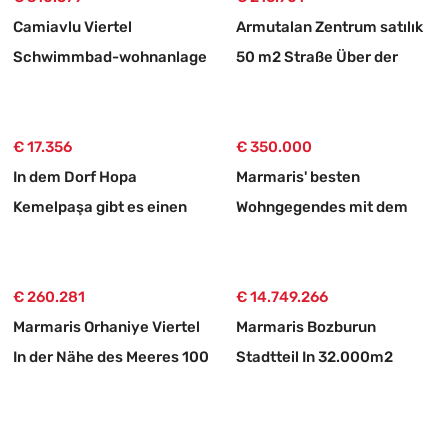
Camiavlu Viertel
Armutalan Zentrum satılık
Schwimmbad-wohnanlage
50 m2 Straße Über der
3+1 Kaufwohnung
Laden
€ 17.356
€ 350.000
In dem Dorf Hopa
Marmaris' besten
Kemelpaşa gibt es einen
Wohngegendes mit dem
650 m2 großen Weg mit
prestigeträchtigsten
einem Tee-garten
Status zu verkaufen 3+1
€ 260.281
Ober-doppelhaushälfte-
€ 14.749.266
Marmaris Orhaniye Viertel
wohnung
Marmaris Bozburun
In der Nähe des Meeres 100
Stadtteil In 32.000m2
Meter unabhängig 1250 m2
Grundstück Üzerinde
dringend zu verkaufende
İsimleri alınmış
Land
Bootsanleger