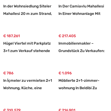
In der Wohnsiedlung Siteler
In Der Camiavlu Mahallesi
Mahallesi 20 m zum Strand,
In Einer Wohnanlage Mit
2+1 möblierte Mietwohnung
Swimmingpool 3+1
Mietwohnung
€ 187.261
€ 217.405
Hügel Viertel mit Parkplatz
Immobilienmakler –
3+1 zum Verkauf stehende
Grundstück Zu Verkaufen:
Wohnung
750 M² Großes Grundstück
Mit 10/20-zonierung In
€ 786
Ortaköy, Muğla
€ 1.096
In İçmeler zu vermieten 2+1
Möblierte 2+1-zimmer-
Wohnung, Küche, eine
wohnung In Beldibi Zu
perfekte Wohnung
Vermieten, Mit Separatem
Eingang Und Garten.
€ 310.579
€ 216.901