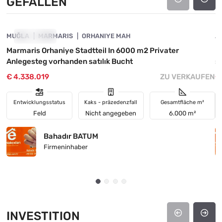
GEFALLEN
4890-1046
MUĞLA
GEFALLEN
MARMARIS
ORHANIYE MAH
A
Marmaris Orhaniye Stadtteil In 6000 m2 Privater
I
Anlegesteg vorhanden satılık Bucht
s
€ 4.338.019
ZU VERKAUFEN
€
Entwicklungsstatus
Kaks - präzedenzfall
Gesamtfläche m²
Feld
Nicht angegeben
6.000 m²
Bahadır BATUM
Firmeninhaber
INVESTITION
4890-1005