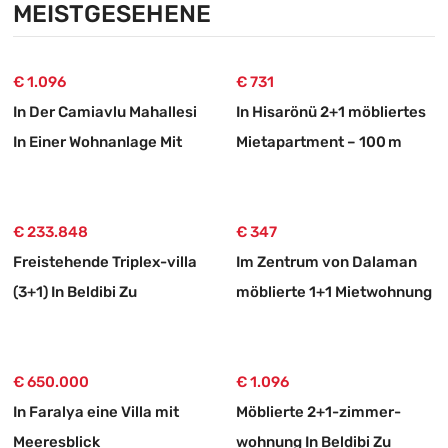
MEISTGESEHENE
€ 1.096
€ 731
In Der Camiavlu Mahallesi
In Hisarönü 2+1 möbliertes
In Einer Wohnanlage Mit
Mietapartment – 100 m
Swimmingpool 3+1
vom Strand
Mietwohnung
€ 233.848
€ 347
Freistehende Triplex-villa
Im Zentrum von Dalaman
(3+1) In Beldibi Zu
möblierte 1+1 Mietwohnung
Verkaufen –
Null-energiehaus
Immobilienmakler
€ 650.000
€ 1.096
In Faralya eine Villa mit
Möblierte 2+1-zimmer-
Meeresblick
wohnung In Beldibi Zu