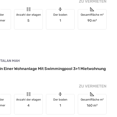
ZU VERMIETEN
der
Anzahl der etagen
Der boden
Gesamtfläche m²
5
1
90 m²
mmer
TALAN MAH
i In Einer Wohnanlage Mit Swimmingpool 3+1 Mietwohnung
ZU VERMIETEN
der
Anzahl der etagen
Der boden
Gesamtfläche m²
4
1
160 m²
mmer