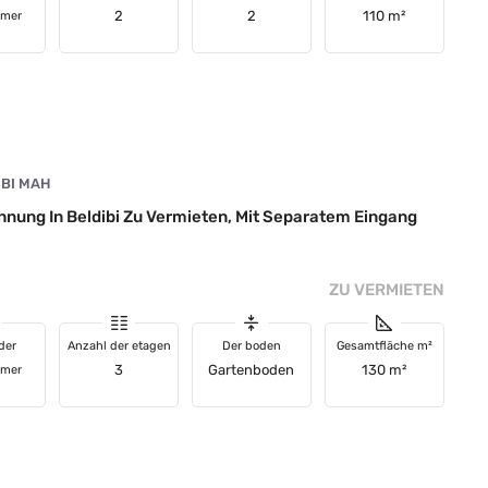
2
2
110 m²
mmer
IBI MAH
nung In Beldibi Zu Vermieten, Mit Separatem Eingang
ZU VERMIETEN
der
Anzahl der etagen
Der boden
Gesamtfläche m²
3
Gartenboden
130 m²
mmer