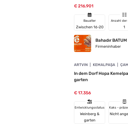
€ 216.901
Baualter
Anzahl der
Zwischen 16-20
1
Bahadır BATUM
Firmeninhaber
4890-1058
ARTVIN
KEMALPAŞA
ÇAM
DE
In dem Dorf Hopa Kemelpa
garten
€ 17.356
Entwicklungsstatus
Kaks - präze
Weinberg &
Nicht ang
garten