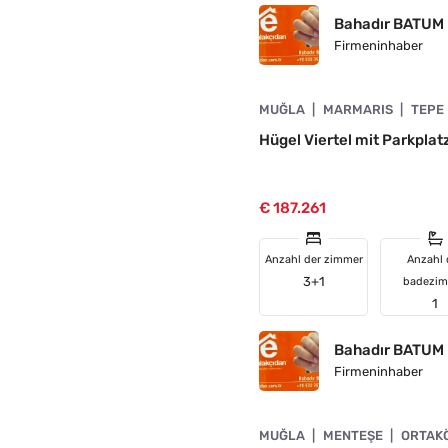
Bahadır BATUM
Firmeninhaber
4890-1062
MUĞLA
MARMARIS
TEPE
ELLT
Hügel Viertel mit Parkpla
€ 187.261
Anzahl der zimmer
Anzahl 
3+1
badezi
1
Bahadır BATUM
Firmeninhaber
4890-1005
MUĞLA
MENTEŞE
ORTAK