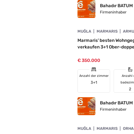
Bahadır BATUM
Firmeninhaber
4890-1057
MUĞLA
MARMARIS
ARMU
ION
Marmaris' besten Wohngeg
verkaufen 3+1 Ober-dopp
€ 350.000
Anzahl der zimmer
Anzahl 
3+1
badezi
2
Bahadır BATUM
Firmeninhaber
4890-1056
MUĞLA
MARMARIS
ORHA
DE