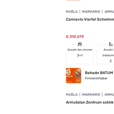
4890-1060
MUĞLA
MARMARIS
ARMU
ELLT
Camiavlu Viertel Schwi
€ 310.579
Anzahl der zimmer
Anzahl 
3+1
badezi
2
Bahadır BATUM
Firmeninhaber
4890-1059
MUĞLA
MARMARIS
ARMU
ELLT
Armutalan Zentrum satılık