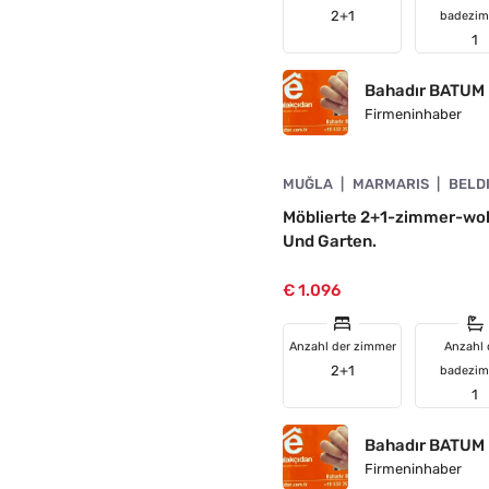
2+1
badezi
1
Bahadır BATUM
Firmeninhaber
4890-1006
MUĞLA
MARMARIS
BELD
ELLT
Möblierte 2+1-zimmer-woh
Und Garten.
€ 1.096
Anzahl der zimmer
Anzahl 
2+1
badezi
1
Bahadır BATUM
Firmeninhaber