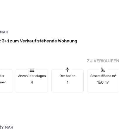
 MAH
tz 3+1 zum Verkauf stehende Wohnung
ZU VERKAUFEN
der
Anzahl der etagen
Der boden
Gesamtfläche m²
4
1
160 m²
mmer
ÖY MAH