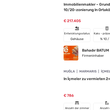
ION
Immobilienmakler – Grund
10/20-zonierung In Ortakö
€ 217.405
Entwicklungsstatus
Kaks - präze
Gehäuse
% 10 /
Bahadır BATUM
Firmeninhaber
4890-1020
MUĞLA
MARMARIS
İÇME
DE
In İçmeler zu vermieten 2
€ 786
Anzahl der zimmer
Anzahl 