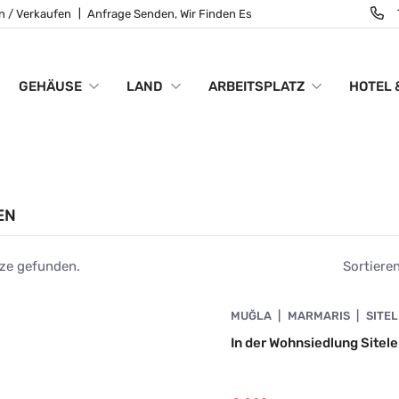
n / Verkaufen
Anfrage Senden, Wir Finden Es
GEHÄUSE
LAND
ARBEITSPLATZ
HOTEL 
EN
ze gefunden.
Sortieren
4890-1063
MUĞLA
MARMARIS
SITE
IETEN
In der Wohnsiedlung Sitel