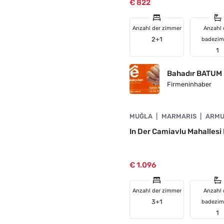
€ 822
Anzahl der zimmer
Anzahl 
2+1
badezi
1
Bahadır BATUM
Firmeninhaber
4890-1013
MUĞLA
MARMARIS
ARMU
ELLT
In Der Camiavlu Mahalles
€ 1.096
Anzahl der zimmer
Anzahl 
3+1
badezi
1