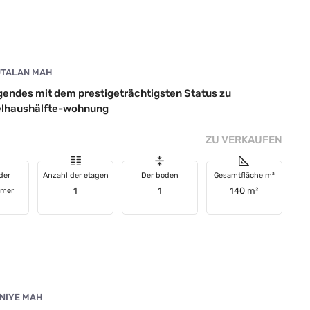
TALAN MAH
endes mit dem prestigeträchtigsten Status zu
elhaushälfte-wohnung
ZU VERKAUFEN
der
Anzahl der etagen
Der boden
Gesamtfläche m²
1
1
140 m²
mmer
NIYE MAH