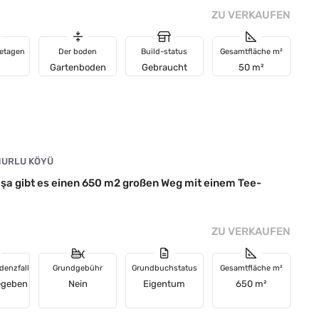
ZU VERKAUFEN
 etagen
Der boden
Build-status
Gesamtfläche m²
Gartenboden
Gebraucht
50 m²
URLU KÖYÜ
şa gibt es einen 650 m2 großen Weg mit einem Tee-
ZU VERKAUFEN
denzfall
Grundgebühr
Grundbuchstatus
Gesamtfläche m²
egeben
Nein
Eigentum
650 m²