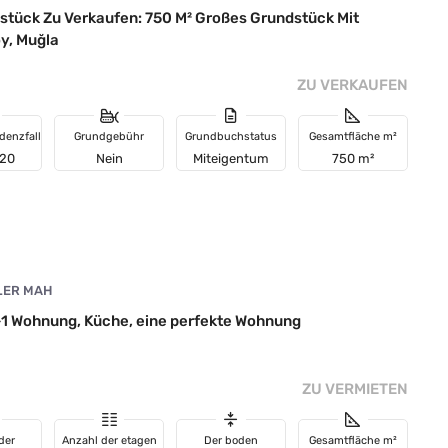
stück Zu Verkaufen: 750 M² Großes Grundstück Mit
y, Muğla
ZU VERKAUFEN
denzfall
Grundgebühr
Grundbuchstatus
Gesamtfläche m²
 20
Nein
Miteigentum
750 m²
LER MAH
+1 Wohnung, Küche, eine perfekte Wohnung
ZU VERMIETEN
der
Anzahl der etagen
Der boden
Gesamtfläche m²